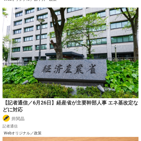
【記者通信／6月26日】経産省が主要幹部人事 エネ基改定な
どに対応
井関晶
記者通信
Webオリジナル／政策