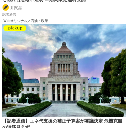
井関晶
記者通信
Webオリジナル／石油・政策
【記者通信】エネ代支援の補正予算案が閣議決定 危機克服
の道筋見えず