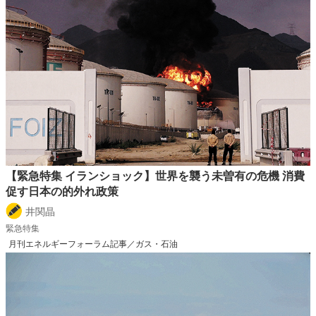
【緊急特集 イランショック】世界を襲う未曽有の危機 消費
促す日本の的外れ政策
井関晶
緊急特集
月刊エネルギーフォーラム記事／ガス・石油