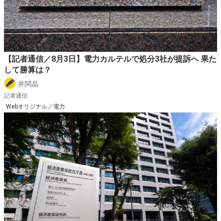
【記者通信／8月3日】電力カルテルで処分3社が提訴へ 果た
して勝算は？
井関晶
記者通信
Webオリジナル／電力