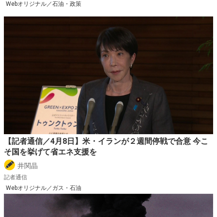
Webオリジナル／石油・政策
【記者通信／4月8日】米・イランが２週間停戦で合意 今こ
そ国を挙げて省エネ支援を
井関晶
記者通信
Webオリジナル／ガス・石油