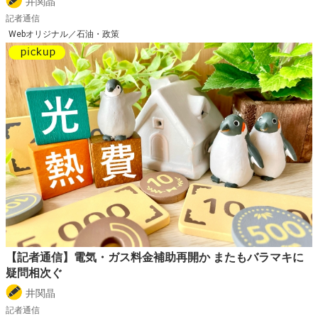
井関晶
記者通信
Webオリジナル／石油・政策
【記者通信】電気・ガス料金補助再開か またもバラマキに
疑問相次ぐ
井関晶
記者通信