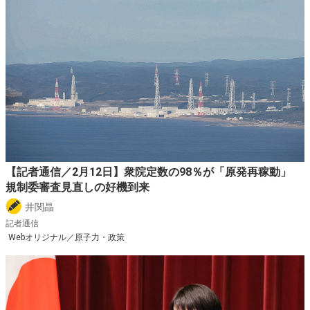
【記者通信／2月12日】衆院定数の98％が「原発再稼動」
規制委審査見直しの好機到来
井関晶
記者通信
Webオリジナル／原子力・政策