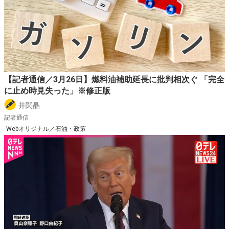
【記者通信／3月26日】燃料油補助延長に批判相次ぐ 「完全
に止め時見失った」※修正版
井関晶
記者通信
Webオリジナル／石油・政策