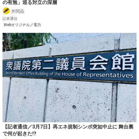
の有無」巡る対立の深層
井関晶
記者通信
Webオリジナル／電力
【記者通信／3月7日】再エネ規制シンポ突如中止に 舞台裏
で何が起きた!?