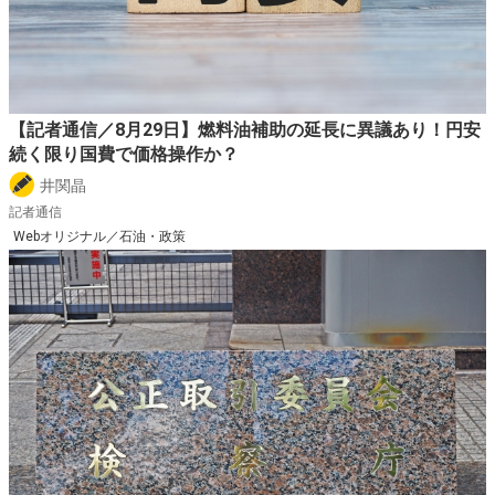
【記者通信／8月29日】燃料油補助の延長に異議あり！円安
続く限り国費で価格操作か？
井関晶
記者通信
Webオリジナル／石油・政策