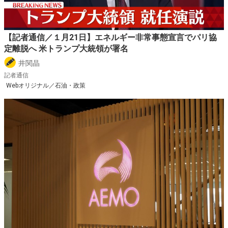
【記者通信／１月21日】エネルギー非常事態宣言でパリ協
定離脱へ 米トランプ大統領が署名
井関晶
記者通信
Webオリジナル／石油・政策