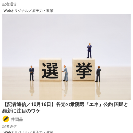
記者通信
Webオリジナル／原子力・政策
【記者通信／10月16日】各党の衆院選「エネ」公約 国民と
維新に注目のワケ
井関晶
記者通信
Webオリジナル／原子力・政策