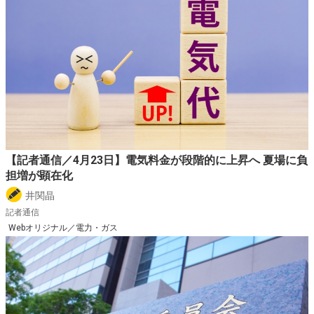
【記者通信／4月23日】電気料金が段階的に上昇へ 夏場に負
担増が顕在化
井関晶
記者通信
Webオリジナル／電力・ガス