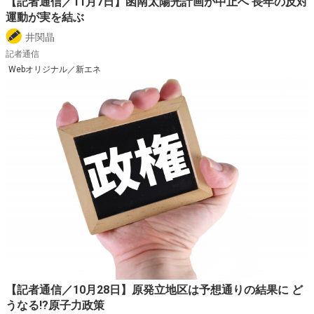
【記者通信／11月7日】函南太陽光計画が中止へ 長年の反対
運動が実を結ぶ
井関晶
記者通信
Webオリジナル／新エネ
【記者通信／10月28日】原発立地区は予想通りの結果に ど
うなる!?原子力政策