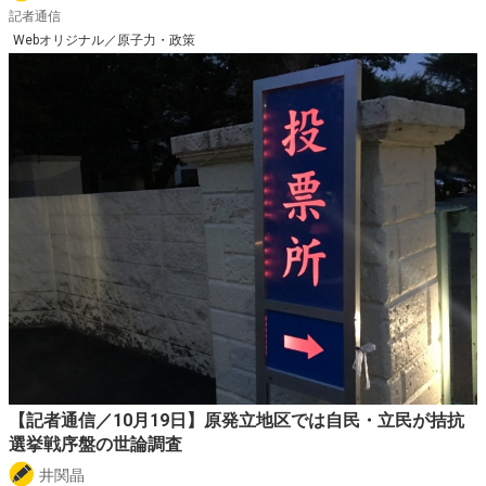
記者通信
Webオリジナル／原子力・政策
【記者通信／10月19日】原発立地区では自民・立民が拮抗
選挙戦序盤の世論調査
井関晶