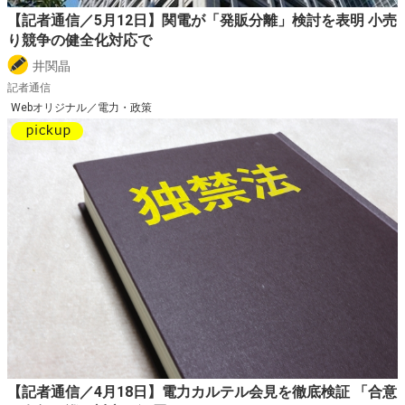
【記者通信／5月12日】関電が「発販分離」検討を表明 小売
り競争の健全化対応で
井関晶
記者通信
Webオリジナル／電力・政策
【記者通信／4月18日】電力カルテル会見を徹底検証 「合意