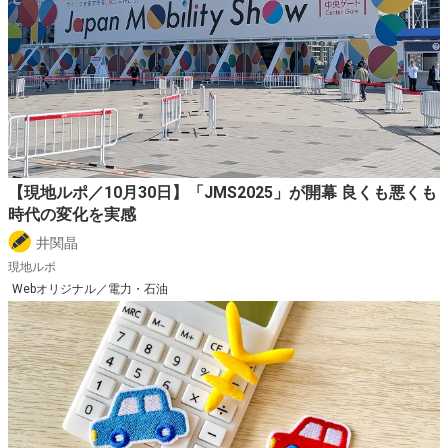
【現地ルポ／10月30日】「JMS2025」が開幕 良くも悪くも
時代の変化を実感
井関晶
現地ルポ
Webオリジナル／電力・石油