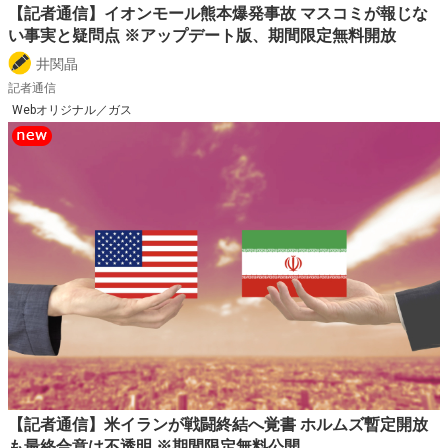
【記者通信】イオンモール熊本爆発事故 マスコミが報じな
い事実と疑問点 ※アップデート版、期間限定無料開放
井関晶
記者通信
Webオリジナル／ガス
【記者通信】米イランが戦闘終結へ覚書 ホルムズ暫定開放
も最終合意は不透明 ※期間限定無料公開