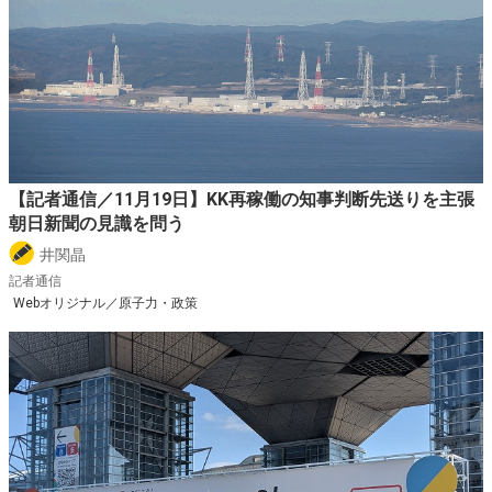
【記者通信／11月19日】KK再稼働の知事判断先送りを主張
朝日新聞の見識を問う
井関晶
記者通信
Webオリジナル／原子力・政策