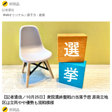
井関晶
記者通信
Webオリジナル／原子力・政策
【記者通信／10月25日】衆院選終盤戦の当落予想 原発立地
区は立民やや優勢も混戦模様
井関晶