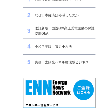
2
なぜ日本経済は停滞したのか
改訂新版 図説6kV高圧受電設備の保護
3
協調Q&A
4
令和７年版 電力小六法
5
実務 太陽光パネル循環型ビジネス