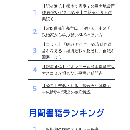
【記者通信】熊本で震度７の巨大地震再
1
び 停電やガス供給停止で懸命な復旧作
業続く
【SNS世論】高市氏、河野氏、小泉氏―
2
政治家から学ぶ賢いSNSの使い方
【コラム】「敗戦後81年、経済財政運
3
営を考える～経済敗戦を反省し、自滅を
回避しよう」
【記者通信】イオンモール熊本爆発事故
4
マスコミが報じない事実と疑問点
【論考】懸念される「複合石油危機」
5
中東情勢の現況を徹底解説
1
大転換期の国際エネルギー秩序