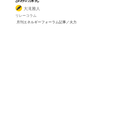
歩みの深化
大滝雅人
リレーコラム
月刊エネルギーフォーラム記事／火力