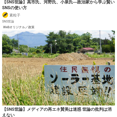
【SNS世論】高市氏、河野氏、小泉氏―政治家から学ぶ賢い
SNSの使い方
素粒子
SNS世論
Webオリジナル／政策
【SNS世論】メディアの再エネ賛美は迷惑 世論の批判は消
えない