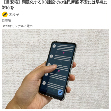
【目安箱】問題化するDC建設での住民摩擦 不安には早急に
対応を
素粒子
目安箱
Webオリジナル／電力