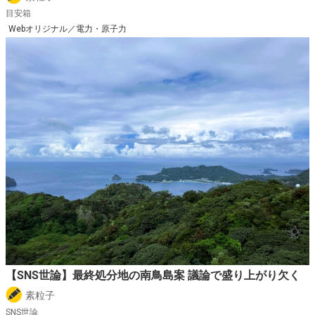
目安箱
Webオリジナル／電力・原子力
【SNS世論】最終処分地の南鳥島案 議論で盛り上がり欠く
素粒子
SNS世論