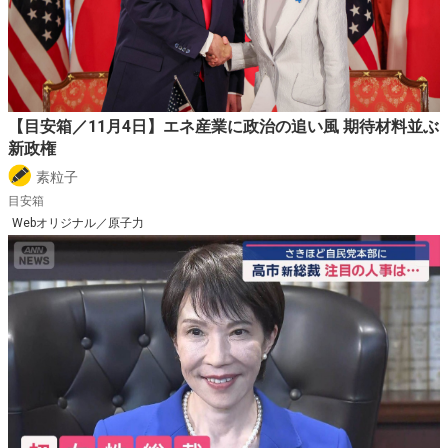
【目安箱／11月4日】エネ産業に政治の追い風 期待材料並ぶ
新政権
素粒子
目安箱
Webオリジナル／原子力