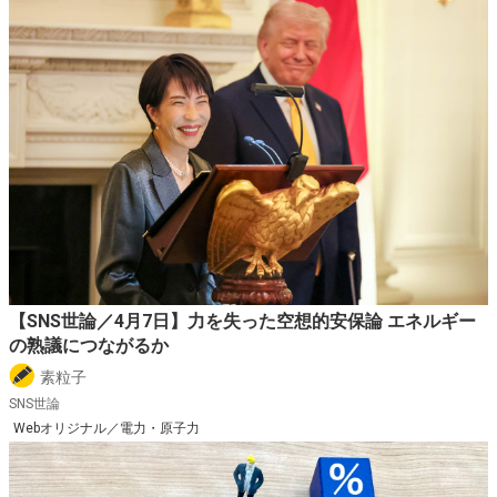
【SNS世論／4月7日】力を失った空想的安保論 エネルギー
の熟議につながるか
素粒子
SNS世論
Webオリジナル／電力・原子力