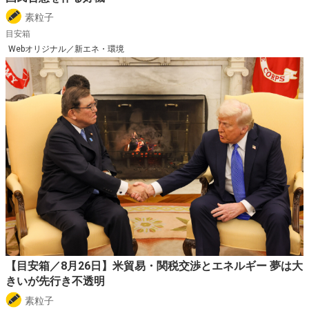
素粒子
目安箱
Webオリジナル／新エネ・環境
【目安箱／8月26日】米貿易・関税交渉とエネルギー 夢は大
きいが先行き不透明
素粒子