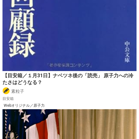
【目安箱／１月31日】ナベツネ後の「読売」 原子力への冷
たさはどうなる？
素粒子
目安箱
Webオリジナル／原子力