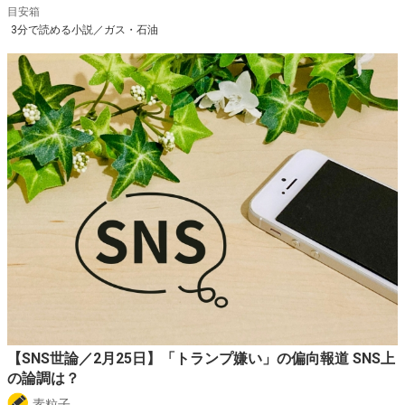
目安箱
3分で読める小説／ガス・石油
【SNS世論／2月25日】「トランプ嫌い」の偏向報道 SNS上
の論調は？
素粒子