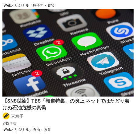
Webオリジナル／原子力・政策
【SNS世論】TBS「報道特集」の炎上 ネットではたどり着
けぬ石油危機の真偽
素粒子
SNS世論
Webオリジナル／石油・政策