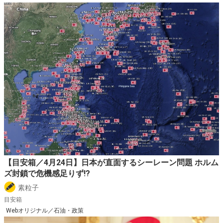
【目安箱／4月24日】日本が直面するシーレーン問題 ホルム
ズ封鎖で危機感足りず!?
素粒子
目安箱
Webオリジナル／石油・政策