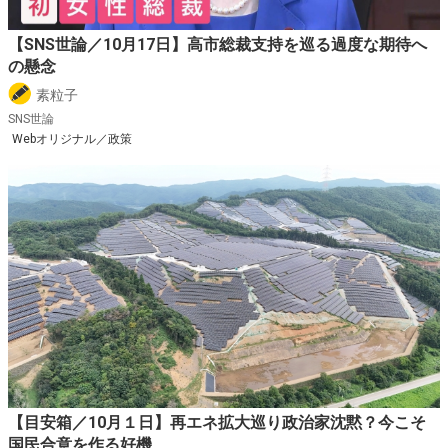
【SNS世論／10月17日】高市総裁支持を巡る過度な期待へ
の懸念
素粒子
SNS世論
Webオリジナル／政策
【目安箱／10月１日】再エネ拡大巡り政治家沈黙？今こそ
国民合意を作る好機