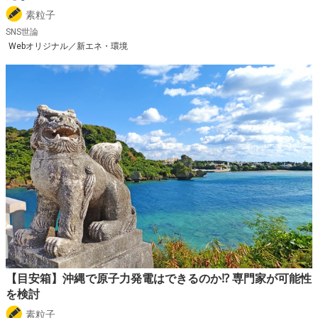
素粒子
SNS世論
Webオリジナル／新エネ・環境
【目安箱】沖縄で原子力発電はできるのか⁉ 専門家が可能性
を検討
素粒子