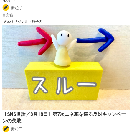
素粒子
目安箱
Webオリジナル／原子力
【SNS世論／3月18日】第7次エネ基を巡る反対キャンペー
ンの失敗
素粒子