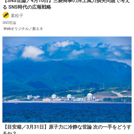
【SNS世論／4月10日】三菱商事の洋上風力損失問題で考え
る SNS時代の広報戦略
素粒子
SNS世論
Webオリジナル／新エネ
【目安箱／3月31日】原子力に冷静な世論 次の一手をどうす
るか？