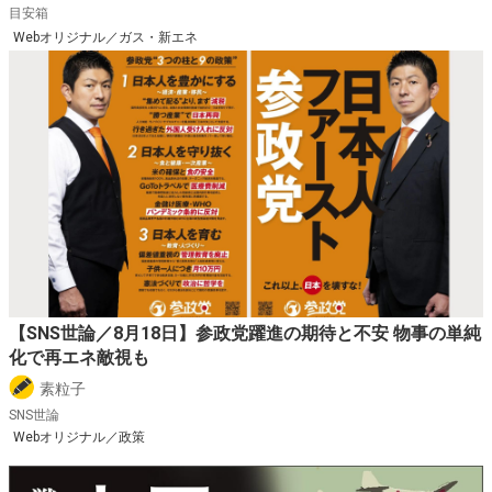
目安箱
Webオリジナル／ガス・新エネ
【SNS世論／8月18日】参政党躍進の期待と不安 物事の単純
化で再エネ敵視も
素粒子
SNS世論
Webオリジナル／政策