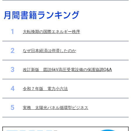
1
大転換期の国際エネルギー秩序
2
なぜ日本経済は停滞したのか
3
改訂新版 図説6kV高圧受電設備の保護協調Q&A
4
令和７年版 電力小六法
5
実務 太陽光パネル循環型ビジネス