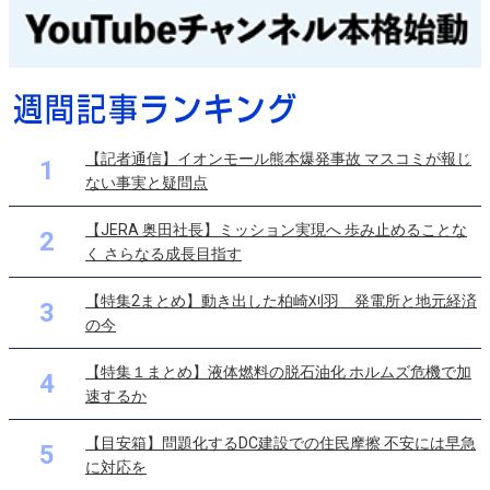
【記者通信】イオンモール熊本爆発事故 マスコミが報じ
1
ない事実と疑問点
【JERA 奥田社長】ミッション実現へ 歩み止めることな
2
く さらなる成長目指す
【特集2まとめ】動き出した柏崎刈羽 発電所と地元経済
3
の今
【特集１まとめ】液体燃料の脱石油化 ホルムズ危機で加
4
速するか
【目安箱】問題化するDC建設での住民摩擦 不安には早急
5
に対応を