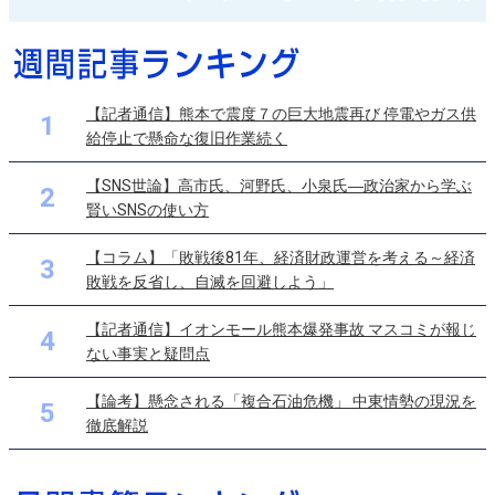
【記者通信】熊本で震度７の巨大地震再び 停電やガス供
1
給停止で懸命な復旧作業続く
【SNS世論】高市氏、河野氏、小泉氏―政治家から学ぶ
2
賢いSNSの使い方
【コラム】「敗戦後81年、経済財政運営を考える～経済
3
敗戦を反省し、自滅を回避しよう」
【記者通信】イオンモール熊本爆発事故 マスコミが報じ
4
ない事実と疑問点
【論考】懸念される「複合石油危機」 中東情勢の現況を
5
徹底解説