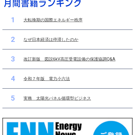
1
大転換期の国際エネルギー秩序
2
なぜ日本経済は停滞したのか
3
改訂新版 図説6kV高圧受電設備の保護協調Q&A
4
令和７年版 電力小六法
5
実務 太陽光パネル循環型ビジネス