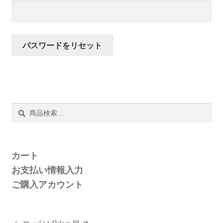
書籍
須
セミナー & イベント
パスワードをリセット
検
検
索
索
対
象:
カート
お支払い情報入力
ご購入アカウント