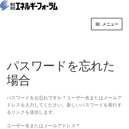
ナ
コ
メニュー
ビ
ン
ゲ
テ
サ
オンライン・コンテンツ
ー
ン
ブ
シ
ツ
メ
サ
月刊誌
ョ
へ
ニ
ブ
パスワードを忘れた
ン
ス
ュ
メ
セミナー＆イベント
へ
キ
ー
ニ
場合
ス
ッ
を
ュ
定期購読
キ
プ
展
ー
ッ
開
を
パスワードをお忘れですか ? ユーザー名またはメールア
月刊エネルギーフォーラム単月
プ
展
ドレスを入力してください。新しいパスワードを発行す
開
るリンクを送信します。
オンライン会員
必
ユーザー名またはメールアドレス
*