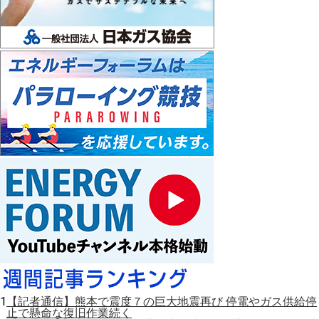
1
【記者通信】熊本で震度７の巨大地震再び 停電やガス供給停
止で懸命な復旧作業続く