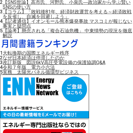
2
【SNS世論】高市氏、河野氏、小泉氏―政治家から学ぶ賢い
SNSの使い方
3
【コラム】「敗戦後81年、経済財政運営を考える～経済敗戦
を反省し、自滅を回避しよう」
4
【記者通信】イオンモール熊本爆発事故 マスコミが報じない
事実と疑問点
5
【論考】懸念される「複合石油危機」 中東情勢の現況を徹底
解説
1
大転換期の国際エネルギー秩序
2
なぜ日本経済は停滞したのか
3
改訂新版 図説6kV高圧受電設備の保護協調Q&A
4
令和７年版 電力小六法
5
実務 太陽光パネル循環型ビジネス