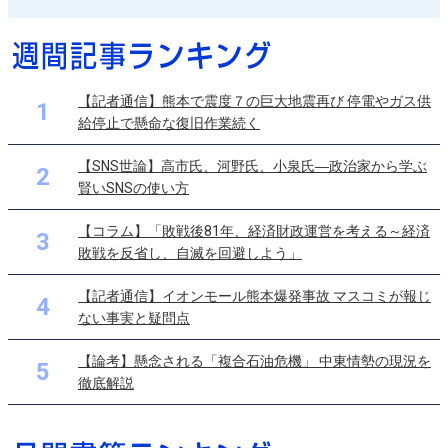
【記者通信】熊本で震度７の巨大地震再び 停電やガス供
1
給停止で懸命な復旧作業続く
【SNS世論】高市氏、河野氏、小泉氏―政治家から学ぶ
2
賢いSNSの使い方
【コラム】「敗戦後81年、経済財政運営を考える～経済
3
敗戦を反省し、自滅を回避しよう」
【記者通信】イオンモール熊本爆発事故 マスコミが報じ
4
ない事実と疑問点
【論考】懸念される「複合石油危機」 中東情勢の現況を
5
徹底解説