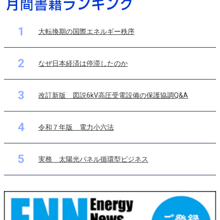
1
大転換期の国際エネルギー秩序
2
なぜ日本経済は停滞したのか
3
改訂新版 図説6kV高圧受電設備の保護協調Q&A
4
令和７年版 電力小六法
5
実務 太陽光パネル循環型ビジネス