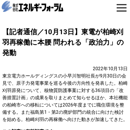
【記者通信／10月13日】東電が柏崎刈
羽再稼働に本腰 問われる「政治力」の
発動
2022年10月13日
東京電力ホールディングスの小早川智明社長が9月30日の会
見で、原子力発電事業を巡る今後の方向性を発表した。柏崎
刈羽原発について、核物質防護事案に対する36項目の「改
善措置計画」の成果を取りまとめて知らせるほか、本社機能
の柏崎市への移転については2026年度までに職住環境を整
備する。また福島第1・第2の廃炉部門の統合に向けた検討
を始める。柏崎刈羽の再稼働へ向けた動きが加速してきた。