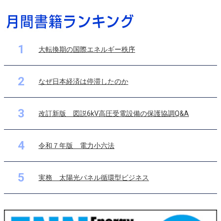
1
大転換期の国際エネルギー秩序
2
なぜ日本経済は停滞したのか
3
改訂新版 図説6kV高圧受電設備の保護協調Q&A
4
令和７年版 電力小六法
5
実務 太陽光パネル循環型ビジネス