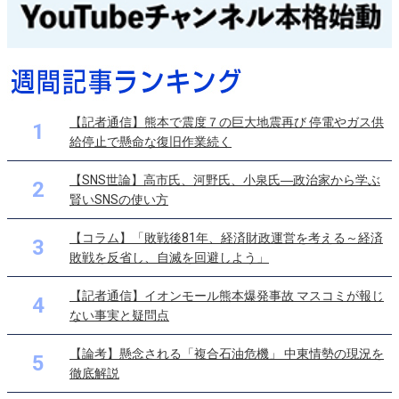
【記者通信】熊本で震度７の巨大地震再び 停電やガス供
1
給停止で懸命な復旧作業続く
【SNS世論】高市氏、河野氏、小泉氏―政治家から学ぶ
2
賢いSNSの使い方
【コラム】「敗戦後81年、経済財政運営を考える～経済
3
敗戦を反省し、自滅を回避しよう」
【記者通信】イオンモール熊本爆発事故 マスコミが報じ
4
ない事実と疑問点
【論考】懸念される「複合石油危機」 中東情勢の現況を
5
徹底解説