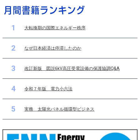
1
大転換期の国際エネルギー秩序
2
なぜ日本経済は停滞したのか
3
改訂新版 図説6kV高圧受電設備の保護協調Q&A
4
令和７年版 電力小六法
5
実務 太陽光パネル循環型ビジネス