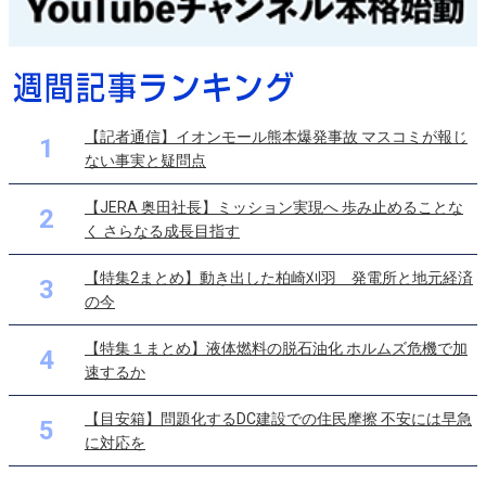
【記者通信】イオンモール熊本爆発事故 マスコミが報じ
1
ない事実と疑問点
【JERA 奥田社長】ミッション実現へ 歩み止めることな
2
く さらなる成長目指す
【特集2まとめ】動き出した柏崎刈羽 発電所と地元経済
3
の今
【特集１まとめ】液体燃料の脱石油化 ホルムズ危機で加
4
速するか
【目安箱】問題化するDC建設での住民摩擦 不安には早急
5
に対応を