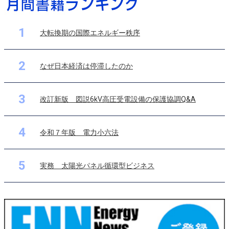
1
大転換期の国際エネルギー秩序
2
なぜ日本経済は停滞したのか
3
改訂新版 図説6kV高圧受電設備の保護協調Q&A
4
令和７年版 電力小六法
5
実務 太陽光パネル循環型ビジネス