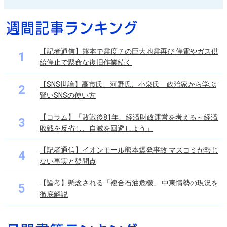
【記者通信】熊本で震度７の巨大地震再び 停電やガス供
1
給停止で懸命な復旧作業続く
【SNS世論】高市氏、河野氏、小泉氏―政治家から学ぶ
2
賢いSNSの使い方
【コラム】「敗戦後81年、経済財政運営を考える～経済
3
敗戦を反省し、自滅を回避しよう」
【記者通信】イオンモール熊本爆発事故 マスコミが報じ
4
ない事実と疑問点
【論考】懸念される「複合石油危機」 中東情勢の現況を
5
徹底解説