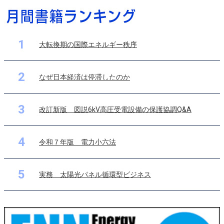
1
大転換期の国際エネルギー秩序
2
なぜ日本経済は停滞したのか
3
改訂新版 図説6kV高圧受電設備の保護協調Q&A
4
令和７年版 電力小六法
5
実務 太陽光パネル循環型ビジネス