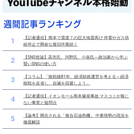
【記者通信】熊本で震度７の巨大地震再び 停電やガス供
1
給停止で懸命な復旧作業続く
【SNS世論】高市氏、河野氏、小泉氏―政治家から学ぶ
2
賢いSNSの使い方
【コラム】「敗戦後81年、経済財政運営を考える～経済
3
敗戦を反省し、自滅を回避しよう」
【記者通信】イオンモール熊本爆発事故 マスコミが報じ
4
ない事実と疑問点
【論考】懸念される「複合石油危機」 中東情勢の現況を
5
徹底解説