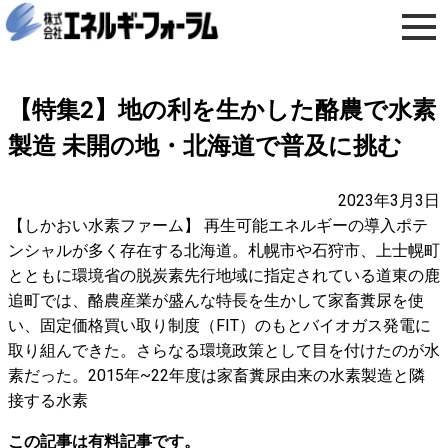
【特集2】地の利を生かした酪農で水素
製造 未開の地・北海道で普及に挑む
2023年3月3日
【しかおい水素ファーム】 再生可能エネルギーの導入ポテ
ンシャルが多く存在する北海道。札幌市や石狩市、上士幌町
とともに環境省の脱炭素先行地域に指定されている道東の鹿
追町では、酪農産業が盛んな特長を生かして家畜糞尿を使
い、固定価格買い取り制度（FIT）のもとバイオガス発電に
取り組んできた。さらなる環境政策として目を付けたのが水
素だった。2015年~22年度は家畜糞尿由来の水素製造と隣
接する水素
この記事は有料記事です。