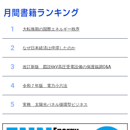
1
大転換期の国際エネルギー秩序
2
なぜ日本経済は停滞したのか
3
改訂新版 図説6kV高圧受電設備の保護協調Q&A
4
令和７年版 電力小六法
5
実務 太陽光パネル循環型ビジネス