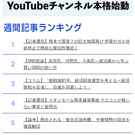
【記者通信】熊本で震度７の巨大地震再び 停電やガス供
1
給停止で懸命な復旧作業続く
【SNS世論】高市氏、河野氏、小泉氏―政治家から学ぶ
2
賢いSNSの使い方
【コラム】「敗戦後81年、経済財政運営を考える～経済
3
敗戦を反省し、自滅を回避しよう」
【記者通信】イオンモール熊本爆発事故 マスコミが報じ
4
ない事実と疑問点
【論考】懸念される「複合石油危機」 中東情勢の現況を
5
徹底解説