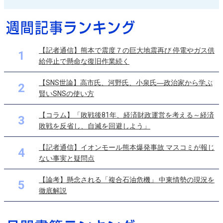
【記者通信】熊本で震度７の巨大地震再び 停電やガス供
1
給停止で懸命な復旧作業続く
【SNS世論】高市氏、河野氏、小泉氏―政治家から学ぶ
2
賢いSNSの使い方
【コラム】「敗戦後81年、経済財政運営を考える～経済
3
敗戦を反省し、自滅を回避しよう」
【記者通信】イオンモール熊本爆発事故 マスコミが報じ
4
ない事実と疑問点
【論考】懸念される「複合石油危機」 中東情勢の現況を
5
徹底解説