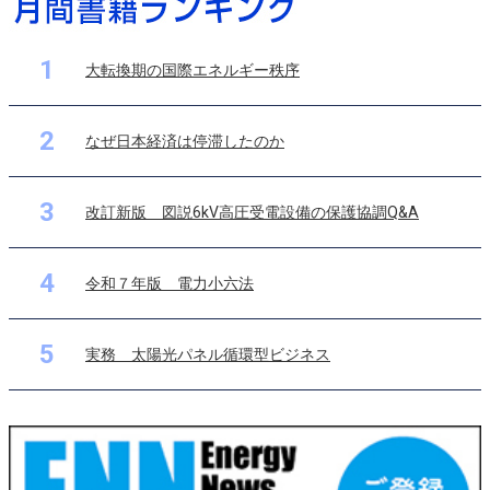
1
大転換期の国際エネルギー秩序
2
なぜ日本経済は停滞したのか
3
改訂新版 図説6kV高圧受電設備の保護協調Q&A
4
令和７年版 電力小六法
5
実務 太陽光パネル循環型ビジネス