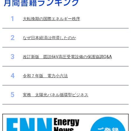
1
大転換期の国際エネルギー秩序
2
なぜ日本経済は停滞したのか
3
改訂新版 図説6kV高圧受電設備の保護協調Q&A
4
令和７年版 電力小六法
5
実務 太陽光パネル循環型ビジネス