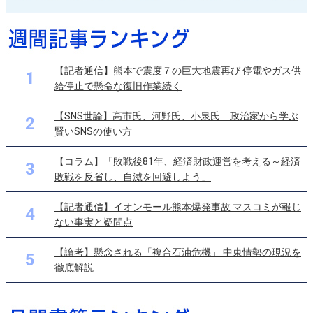
【記者通信】熊本で震度７の巨大地震再び 停電やガス供
1
給停止で懸命な復旧作業続く
【SNS世論】高市氏、河野氏、小泉氏―政治家から学ぶ
2
賢いSNSの使い方
【コラム】「敗戦後81年、経済財政運営を考える～経済
3
敗戦を反省し、自滅を回避しよう」
【記者通信】イオンモール熊本爆発事故 マスコミが報じ
4
ない事実と疑問点
【論考】懸念される「複合石油危機」 中東情勢の現況を
5
徹底解説