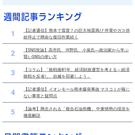
【記者通信】熊本で震度７の巨大地震再び 停電やガス供
1
給停止で懸命な復旧作業続く
【SNS世論】高市氏、河野氏、小泉氏―政治家から学ぶ
2
賢いSNSの使い方
【コラム】「敗戦後81年、経済財政運営を考える～経済
3
敗戦を反省し、自滅を回避しよう」
【記者通信】イオンモール熊本爆発事故 マスコミが報じ
4
ない事実と疑問点
【論考】懸念される「複合石油危機」 中東情勢の現況を
5
徹底解説