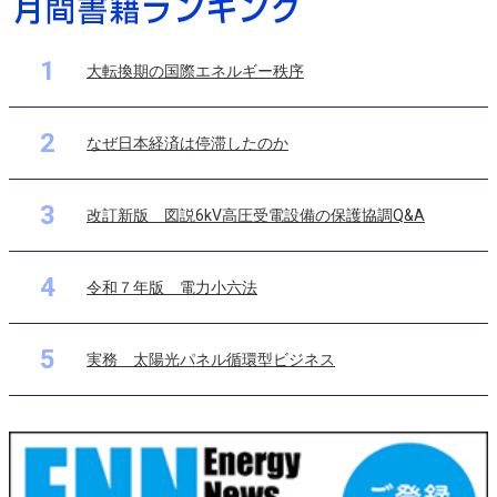
1
大転換期の国際エネルギー秩序
2
なぜ日本経済は停滞したのか
3
改訂新版 図説6kV高圧受電設備の保護協調Q&A
4
令和７年版 電力小六法
5
実務 太陽光パネル循環型ビジネス