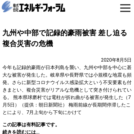
九州や中部で記録的豪雨被害 差し迫る
複合災害の危機
2020年8月5日
今年も記録的豪雨が日本列島を襲い、九州や中部を中心に甚
大な被害が発生した。岐阜県や長野県では小規模な地震も頻
発。さらに新型コロナウイルス感染拡大という不安要素も付
きまとい、複合災害がリアルな危機として突き付けられてい
る。 熊本県球磨村では電柱が折れ曲がる被害が発生した（7
月5日）（提供：朝日新聞社） 梅雨前線が長期間停滞したこ
とにより、7月上旬から下旬にかけて
この記事は有料記事です。
続きを読むには...