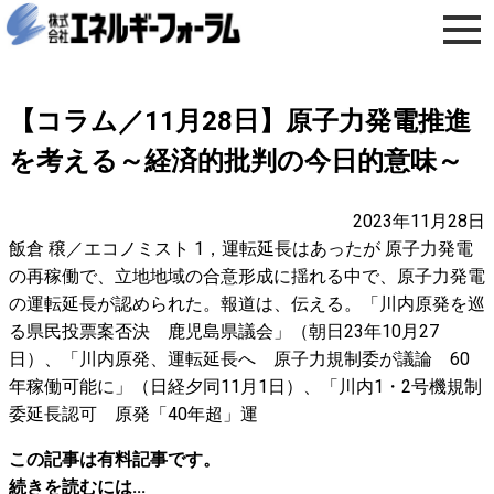
【コラム／11月28日】原子力発電推進
を考える～経済的批判の今日的意味～
2023年11月28日
飯倉 穣／エコノミスト 1，運転延長はあったが 原子力発電
の再稼働で、立地地域の合意形成に揺れる中で、原子力発電
の運転延長が認められた。報道は、伝える。「川内原発を巡
る県民投票案否決 鹿児島県議会」（朝日23年10月27
日）、「川内原発、運転延長へ 原子力規制委が議論 60
年稼働可能に」（日経夕同11月1日）、「川内1・2号機規制
委延長認可 原発「40年超」運
この記事は有料記事です。
続きを読むには...