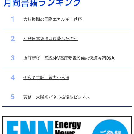
1
大転換期の国際エネルギー秩序
2
なぜ日本経済は停滞したのか
3
改訂新版 図説6kV高圧受電設備の保護協調Q&A
4
令和７年版 電力小六法
5
実務 太陽光パネル循環型ビジネス