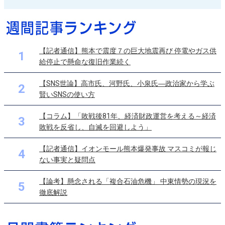
【記者通信】熊本で震度７の巨大地震再び 停電やガス供
1
給停止で懸命な復旧作業続く
【SNS世論】高市氏、河野氏、小泉氏―政治家から学ぶ
2
賢いSNSの使い方
【コラム】「敗戦後81年、経済財政運営を考える～経済
3
敗戦を反省し、自滅を回避しよう」
【記者通信】イオンモール熊本爆発事故 マスコミが報じ
4
ない事実と疑問点
【論考】懸念される「複合石油危機」 中東情勢の現況を
5
徹底解説