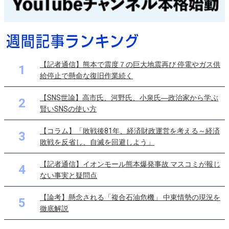
【記者通信】熊本で震度７の巨大地震再び 停電やガス供
1
給停止で懸命な復旧作業続く
【SNS世論】高市氏、河野氏、小泉氏―政治家から学ぶ
2
賢いSNSの使い方
【コラム】「敗戦後81年、経済財政運営を考える～経済
3
敗戦を反省し、自滅を回避しよう」
【記者通信】イオンモール熊本爆発事故 マスコミが報じ
4
ない事実と疑問点
【論考】懸念される「複合石油危機」 中東情勢の現況を
5
徹底解説