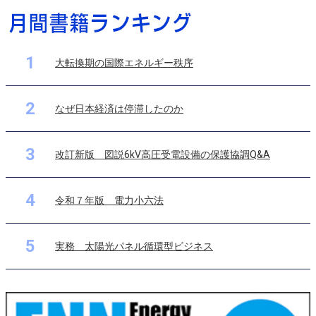
1
大転換期の国際エネルギー秩序
2
なぜ日本経済は停滞したのか
3
改訂新版 図説6kV高圧受電設備の保護協調Q&A
4
令和７年版 電力小六法
5
実務 太陽光パネル循環型ビジネス