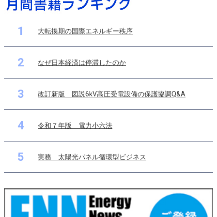
1
大転換期の国際エネルギー秩序
2
なぜ日本経済は停滞したのか
3
改訂新版 図説6kV高圧受電設備の保護協調Q&A
4
令和７年版 電力小六法
5
実務 太陽光パネル循環型ビジネス