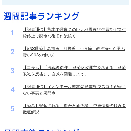
【記者通信】熊本で震度７の巨大地震再び 停電やガス供
1
給停止で懸命な復旧作業続く
【SNS世論】高市氏、河野氏、小泉氏―政治家から学ぶ
2
賢いSNSの使い方
【コラム】「敗戦後81年、経済財政運営を考える～経済
3
敗戦を反省し、自滅を回避しよう」
【記者通信】イオンモール熊本爆発事故 マスコミが報じ
4
ない事実と疑問点
【論考】懸念される「複合石油危機」 中東情勢の現況を
5
徹底解説