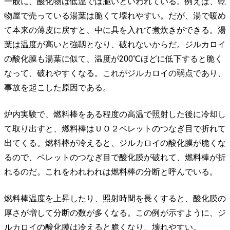
一般に、酸化物は低温では脆いといわれている。例えば、乾
物屋で売っている湯葉は脆くて壊れやすい。だが、湯で暖め
て本来の薄皮に戻すと、中に具を入れて煮炊きができる。湯
葉は温度が高いと強靱となり、破れないからだ。ジルカロイ
の酸化膜も湯葉に似て、温度が200℃ほどに低下すると脆く
なって、破れやすくなる。これがジルカロイの弱点であり、
事故を起こした原因である。
炉内実験で、燃料棒をある程度の高温で照射した後に冷却し
て取り出すと、燃料棒はＵＯ２ペレットのつなぎ目で折れて
出てくる。燃料棒が冷えると、ジルカロイの酸化膜が脆くな
るので、ペレットのつなぎ目で酸化膜が破れて、燃料棒が折
れるのだ。これをわれわれは燃料棒の分断と呼んでいる。
燃料棒温度を上昇したり、照射時間を長くすると、酸化膜の
厚さが増して分断の数が多くなる。この例が示すように、ジ
ルカロイの酸化膜は冷えると脆くなり、壊れやすい。