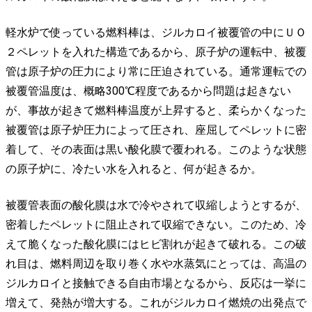
軽水炉で使っている燃料棒は、ジルカロイ被覆管の中にＵＯ
２ペレットを入れた構造であるから、原子炉の運転中、被覆
管は原子炉の圧力により常に圧迫されている。通常運転での
被覆管温度は、概略300℃程度であるから問題は起きない
が、事故が起きて燃料棒温度が上昇すると、柔らかくなった
被覆管は原子炉圧力によって圧され、座屈してペレットに密
着して、その表面は黒い酸化膜で覆われる。このような状態
の原子炉に、冷たい水を入れると、何が起きるか。
被覆管表面の酸化膜は水で冷やされて収縮しようとするが、
密着したペレットに阻止されて収縮できない。このため、冷
えて脆くなった酸化膜にはヒビ割れが起きて破れる。この破
れ目は、燃料周辺を取り巻く水や水蒸気にとっては、高温の
ジルカロイと接触できる自由市場となるから、反応は一挙に
増えて、発熱が増大する。これがジルカロイ燃焼の出発点で