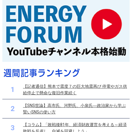
【記者通信】熊本で震度７の巨大地震再び 停電やガス供
1
給停止で懸命な復旧作業続く
【SNS世論】高市氏、河野氏、小泉氏―政治家から学ぶ
2
賢いSNSの使い方
【コラム】「敗戦後81年、経済財政運営を考える～経済
3
敗戦を反省し、自滅を回避しよう」