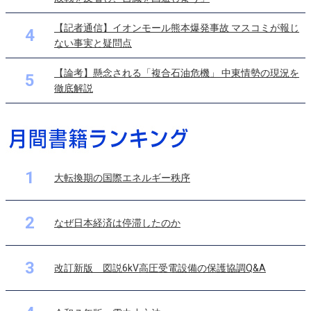
【記者通信】イオンモール熊本爆発事故 マスコミが報じ
4
ない事実と疑問点
【論考】懸念される「複合石油危機」 中東情勢の現況を
5
徹底解説
1
大転換期の国際エネルギー秩序
2
なぜ日本経済は停滞したのか
3
改訂新版 図説6kV高圧受電設備の保護協調Q&A