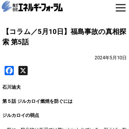
【コラム／5月10日】福島事故の真相探
索 第5話
2024年5月10日
Facebook
X
石川迪夫
第５話 ジルカロイ燃焼を防ぐには
ジルカロイの弱点