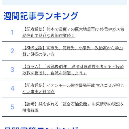
【記者通信】熊本で震度７の巨大地震再び 停電やガス供
1
給停止で懸命な復旧作業続く
【SNS世論】高市氏、河野氏、小泉氏―政治家から学ぶ
2
賢いSNSの使い方
【コラム】「敗戦後81年、経済財政運営を考える～経済
3
敗戦を反省し、自滅を回避しよう」
【記者通信】イオンモール熊本爆発事故 マスコミが報じ
4
ない事実と疑問点
【論考】懸念される「複合石油危機」 中東情勢の現況を
5
徹底解説