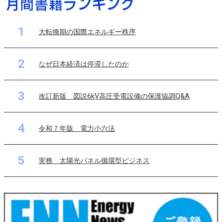
1
大転換期の国際エネルギー秩序
2
なぜ日本経済は停滞したのか
3
改訂新版 図説6kV高圧受電設備の保護協調Q&A
4
令和７年版 電力小六法
5
実務 太陽光パネル循環型ビジネス