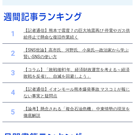
【記者通信】熊本で震度７の巨大地震再び 停電やガス供
1
給停止で懸命な復旧作業続く
【SNS世論】高市氏、河野氏、小泉氏―政治家から学ぶ
2
賢いSNSの使い方
【コラム】「敗戦後81年、経済財政運営を考える～経済
3
敗戦を反省し、自滅を回避しよう」
【記者通信】イオンモール熊本爆発事故 マスコミが報じ
4
ない事実と疑問点
【論考】懸念される「複合石油危機」 中東情勢の現況を
5
徹底解説