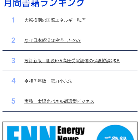
1
大転換期の国際エネルギー秩序
2
なぜ日本経済は停滞したのか
3
改訂新版 図説6kV高圧受電設備の保護協調Q&A
4
令和７年版 電力小六法
5
実務 太陽光パネル循環型ビジネス