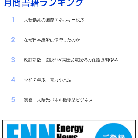
1
大転換期の国際エネルギー秩序
2
なぜ日本経済は停滞したのか
3
改訂新版 図説6kV高圧受電設備の保護協調Q&A
4
令和７年版 電力小六法
5
実務 太陽光パネル循環型ビジネス