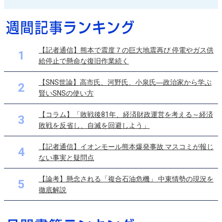
【記者通信】熊本で震度７の巨大地震再び 停電やガス供
1
給停止で懸命な復旧作業続く
【SNS世論】高市氏、河野氏、小泉氏―政治家から学ぶ
2
賢いSNSの使い方
【コラム】「敗戦後81年、経済財政運営を考える～経済
3
敗戦を反省し、自滅を回避しよう」
【記者通信】イオンモール熊本爆発事故 マスコミが報じ
4
ない事実と疑問点
【論考】懸念される「複合石油危機」 中東情勢の現況を
5
徹底解説