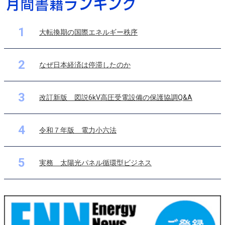
1
大転換期の国際エネルギー秩序
2
なぜ日本経済は停滞したのか
3
改訂新版 図説6kV高圧受電設備の保護協調Q&A
4
令和７年版 電力小六法
5
実務 太陽光パネル循環型ビジネス