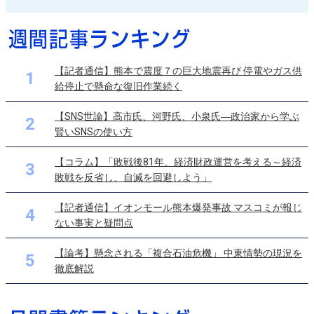
【記者通信】熊本で震度７の巨大地震再び 停電やガス供
1
給停止で懸命な復旧作業続く
【SNS世論】高市氏、河野氏、小泉氏―政治家から学ぶ
2
賢いSNSの使い方
【コラム】「敗戦後81年、経済財政運営を考える～経済
3
敗戦を反省し、自滅を回避しよう」
【記者通信】イオンモール熊本爆発事故 マスコミが報じ
4
ない事実と疑問点
【論考】懸念される「複合石油危機」 中東情勢の現況を
5
徹底解説