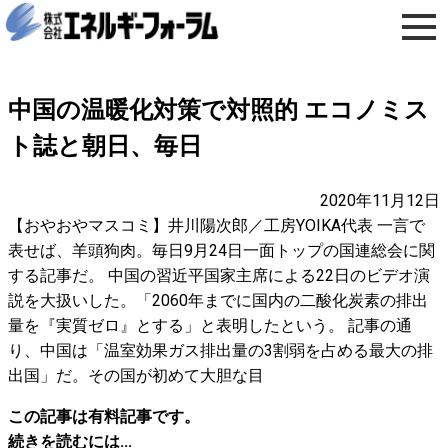
中国の温暖化対策で対照的 エコノミス
ト誌と朝日、毎日
2020年11月12日
【おやおやマスコミ】井川陽次郎／工房YOIKA代表 一言で
表せば、羊頭狗肉。毎日9月24日一面トップの国連総会に関
する記事だ。 中国の習近平国家主席による22日のビデオ演
説を大扱いした。「2060年までに国内の二酸化炭素の排出
量を『実質ゼロ』とする」と表明したという。 記事の通
り、中国は「温室効果ガス排出量の3割弱を占める最大の排
出国」だ。その国が初めて大胆な目
この記事は有料記事です。
続きを読むには...