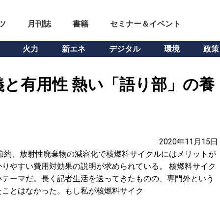
ツ
月刊誌
書籍
セミナー＆イベント
火力
新エネ
デジタル
環境
政策
と有用性 熱い「語り部」の養
2020年11月15日
節約、放射性廃棄物の減容化で核燃料サイクルにはメリットが
りやすい費用対効果の説明が求められている。 核燃料サイク
いテーマだ。長く記者生活を送ってきたものの、専門外という
たことはなかった。もし私が核燃料サイク