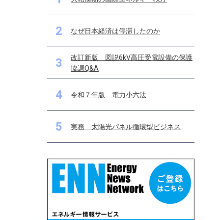
2
なぜ日本経済は停滞したのか
改訂新版 図説6kV高圧受電設備の保護
3
協調Q&A
4
令和７年版 電力小六法
5
実務 太陽光パネル循環型ビジネス