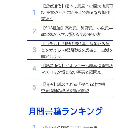
【記者通信】熊本で震度７の巨大地震再
1
び 停電やガス供給停止で懸命な復旧作
業続く
【SNS世論】高市氏、河野氏、小泉氏―
2
政治家から学ぶ賢いSNSの使い方
【コラム】「敗戦後81年、経済財政運
3
営を考える～経済敗戦を反省し、自滅を
回避しよう」
【記者通信】イオンモール熊本爆発事故
4
マスコミが報じない事実と疑問点
【論考】懸念される「複合石油危機」
5
中東情勢の現況を徹底解説
1
大転換期の国際エネルギー秩序