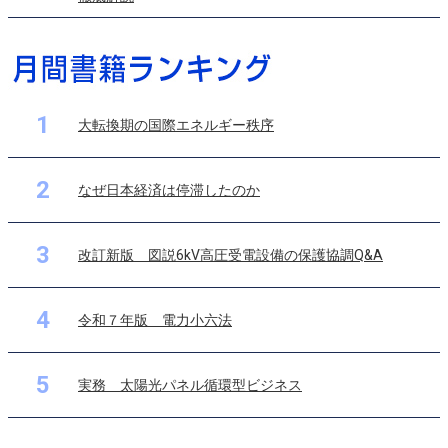
1
大転換期の国際エネルギー秩序
2
なぜ日本経済は停滞したのか
3
改訂新版 図説6kV高圧受電設備の保護協調Q&A
4
令和７年版 電力小六法
5
実務 太陽光パネル循環型ビジネス