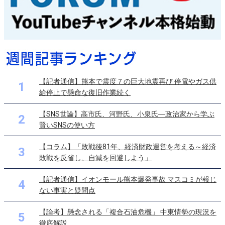
【記者通信】熊本で震度７の巨大地震再び 停電やガス供
1
給停止で懸命な復旧作業続く
【SNS世論】高市氏、河野氏、小泉氏―政治家から学ぶ
2
賢いSNSの使い方
【コラム】「敗戦後81年、経済財政運営を考える～経済
3
敗戦を反省し、自滅を回避しよう」
【記者通信】イオンモール熊本爆発事故 マスコミが報じ
4
ない事実と疑問点
【論考】懸念される「複合石油危機」 中東情勢の現況を
5
徹底解説