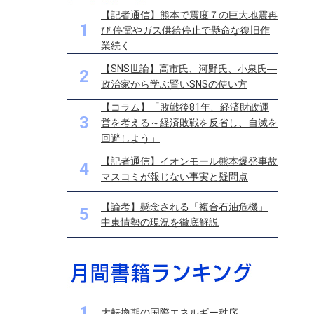
【記者通信】熊本で震度７の巨大地震再
1
び 停電やガス供給停止で懸命な復旧作
業続く
【SNS世論】高市氏、河野氏、小泉氏―
2
政治家から学ぶ賢いSNSの使い方
【コラム】「敗戦後81年、経済財政運
3
営を考える～経済敗戦を反省し、自滅を
回避しよう」
【記者通信】イオンモール熊本爆発事故
4
マスコミが報じない事実と疑問点
【論考】懸念される「複合石油危機」
5
中東情勢の現況を徹底解説
1
大転換期の国際エネルギー秩序