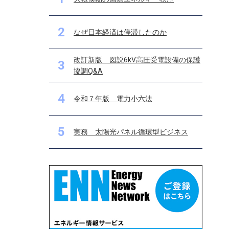
2
なぜ日本経済は停滞したのか
改訂新版 図説6kV高圧受電設備の保護
3
協調Q&A
4
令和７年版 電力小六法
5
実務 太陽光パネル循環型ビジネス