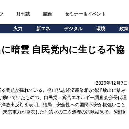
ツ
月刊誌
書籍
セミナー＆イベント
火力
新エネ
デジタル
環境
政策
に暗雲 自民党内に生じる不協
2020年12月7日
巡る問題が揺れている。梶山弘志経済産業相が海洋放出に踏み
向け動いていたものの、自民党・総合エネルギー調査会会長代理
海洋放出反対を表明。結局、安全性への国民不安が根強いこと
 「東京電力が発表した汚染水の二次処理の試験結果で、6核種