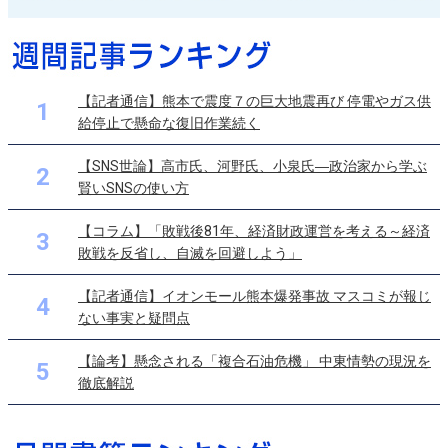
【記者通信】熊本で震度７の巨大地震再び 停電やガス供
1
給停止で懸命な復旧作業続く
【SNS世論】高市氏、河野氏、小泉氏―政治家から学ぶ
2
賢いSNSの使い方
【コラム】「敗戦後81年、経済財政運営を考える～経済
3
敗戦を反省し、自滅を回避しよう」
【記者通信】イオンモール熊本爆発事故 マスコミが報じ
4
ない事実と疑問点
【論考】懸念される「複合石油危機」 中東情勢の現況を
5
徹底解説