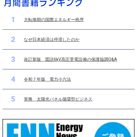
1
大転換期の国際エネルギー秩序
2
なぜ日本経済は停滞したのか
3
改訂新版 図説6kV高圧受電設備の保護協調Q&A
4
令和７年版 電力小六法
5
実務 太陽光パネル循環型ビジネス