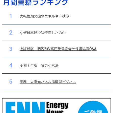
1
大転換期の国際エネルギー秩序
2
なぜ日本経済は停滞したのか
3
改訂新版 図説6kV高圧受電設備の保護協調Q&A
4
令和７年版 電力小六法
5
実務 太陽光パネル循環型ビジネス