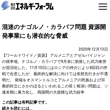
混迷のナゴルノ・カラバフ問題 資源開
発事業にも潜在的な脅威
2020年12月13日
【ワールドワイド／資源】 アルメニアとアゼルバイジャン
の係争地、ナゴルノ・カラバフで9月末に勃発した武力衝突
が泥沼化した。11月10日にはロシアの仲介により4回目の停
戦で合意したが、最終的な解決に向けては依然先行きが不透
明だ。 発端をオスマントルコとアルメニアの民族および宗
教的対立にさかのぼるといわれるこの長く根深い問題は、ソ
連末期に暴力化し、両国間の大規模な武力紛争
この記事は有料記事です。
続きを読むには...