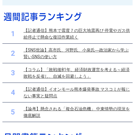
【記者通信】熊本で震度７の巨大地震再び 停電やガス供
1
給停止で懸命な復旧作業続く
【SNS世論】高市氏、河野氏、小泉氏―政治家から学ぶ
2
賢いSNSの使い方
【コラム】「敗戦後81年、経済財政運営を考える～経済
3
敗戦を反省し、自滅を回避しよう」
【記者通信】イオンモール熊本爆発事故 マスコミが報じ
4
ない事実と疑問点
【論考】懸念される「複合石油危機」 中東情勢の現況を
5
徹底解説