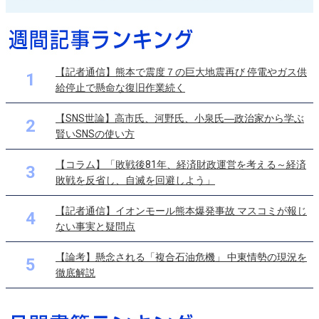
【記者通信】熊本で震度７の巨大地震再び 停電やガス供
1
給停止で懸命な復旧作業続く
【SNS世論】高市氏、河野氏、小泉氏―政治家から学ぶ
2
賢いSNSの使い方
【コラム】「敗戦後81年、経済財政運営を考える～経済
3
敗戦を反省し、自滅を回避しよう」
【記者通信】イオンモール熊本爆発事故 マスコミが報じ
4
ない事実と疑問点
【論考】懸念される「複合石油危機」 中東情勢の現況を
5
徹底解説