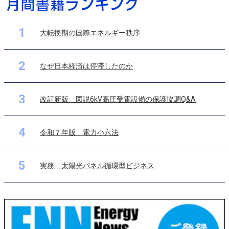
1
大転換期の国際エネルギー秩序
2
なぜ日本経済は停滞したのか
3
改訂新版 図説6kV高圧受電設備の保護協調Q&A
4
令和７年版 電力小六法
5
実務 太陽光パネル循環型ビジネス