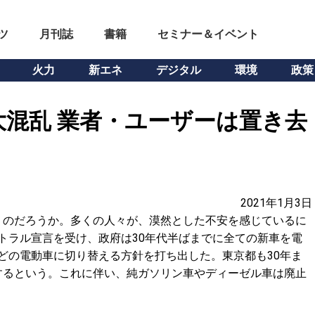
ツ
月刊誌
書籍
セミナー＆イベント
火力
新エネ
デジタル
環境
政策
大混乱 業者・ユーザーは置き去
2021年1月3日
うのだろうか。多くの人々が、漠然とした不安を感じているに
ートラル宣言を受け、政府は30年代半ばまでに全ての新車を電
などの電動車に切り替える方針を打ち出した。東京都も30年ま
するという。これに伴い、純ガソリン車やディーゼル車は廃止