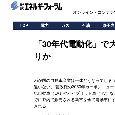
オンライン・コンテン
TOP
電力
ガス
石油
原子力
「30年代電動化」で
りか
わが国の自動車産業は一体どうなってしま
違いない。 菅政権の2050年カーボンニュ
気自動車（EV）やハイブリッド車（HV）
でに都内で販売される新車を全て電動車に
される