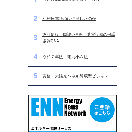
2
なぜ日本経済は停滞したのか
改訂新版 図説6kV高圧受電設備の保護
3
協調Q&A
4
令和７年版 電力小六法
5
実務 太陽光パネル循環型ビジネス