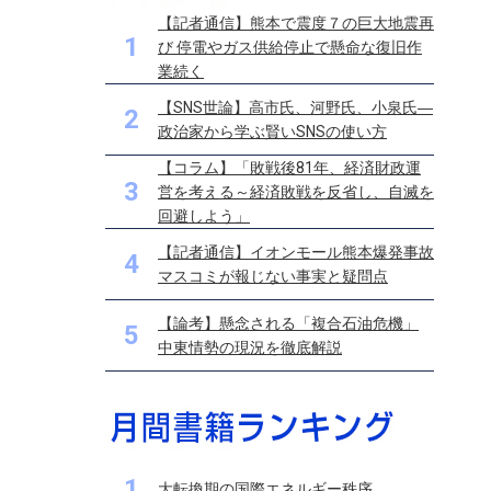
【記者通信】熊本で震度７の巨大地震再
1
び 停電やガス供給停止で懸命な復旧作
業続く
【SNS世論】高市氏、河野氏、小泉氏―
2
政治家から学ぶ賢いSNSの使い方
【コラム】「敗戦後81年、経済財政運
3
営を考える～経済敗戦を反省し、自滅を
回避しよう」
【記者通信】イオンモール熊本爆発事故
4
マスコミが報じない事実と疑問点
【論考】懸念される「複合石油危機」
5
中東情勢の現況を徹底解説
1
大転換期の国際エネルギー秩序