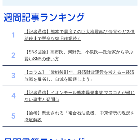
【記者通信】熊本で震度７の巨大地震再び 停電やガス供
1
給停止で懸命な復旧作業続く
【SNS世論】高市氏、河野氏、小泉氏―政治家から学ぶ
2
賢いSNSの使い方
【コラム】「敗戦後81年、経済財政運営を考える～経済
3
敗戦を反省し、自滅を回避しよう」
【記者通信】イオンモール熊本爆発事故 マスコミが報じ
4
ない事実と疑問点
【論考】懸念される「複合石油危機」 中東情勢の現況を
5
徹底解説