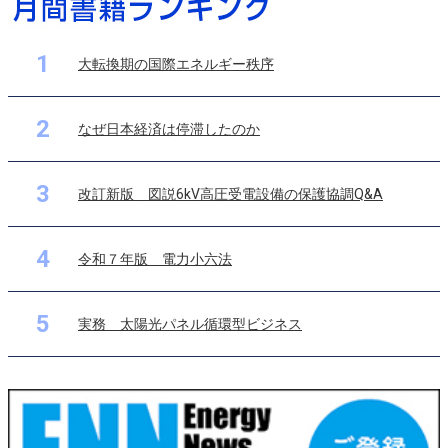
1
大転換期の国際エネルギー秩序
2
なぜ日本経済は停滞したのか
3
改訂新版 図説6kV高圧受電設備の保護協調Q&A
4
令和７年版 電力小六法
5
実務 太陽光パネル循環型ビジネス