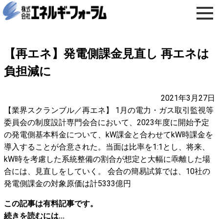
【再エネ】発電側課金見直し 再エネは
負担減に
2021年3月27日
【業界スクランブル／再エネ】 1月の電力・ガス取引監視等
委員会の制度設計専門会合において、2023年度に開始予定
の発電側基本料金について、kW課金と合わせてkW時課金を
導入することが合意された。当面は比率を1:1とし、将来、
kW時を考慮した系統整備の割合が想定と大幅に乖離した場
合には、見直しをしていく。 会合の簡易試算では、10社の
発電側課金の対象原価は計5333億円
この記事は有料記事です。
続きを読むには...