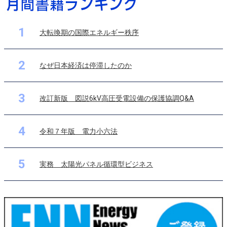
1
大転換期の国際エネルギー秩序
2
なぜ日本経済は停滞したのか
3
改訂新版 図説6kV高圧受電設備の保護協調Q&A
4
令和７年版 電力小六法
5
実務 太陽光パネル循環型ビジネス