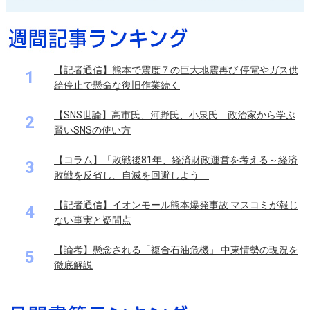
【記者通信】熊本で震度７の巨大地震再び 停電やガス供
1
給停止で懸命な復旧作業続く
【SNS世論】高市氏、河野氏、小泉氏―政治家から学ぶ
2
賢いSNSの使い方
【コラム】「敗戦後81年、経済財政運営を考える～経済
3
敗戦を反省し、自滅を回避しよう」
【記者通信】イオンモール熊本爆発事故 マスコミが報じ
4
ない事実と疑問点
【論考】懸念される「複合石油危機」 中東情勢の現況を
5
徹底解説