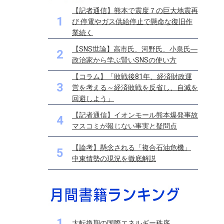
【記者通信】熊本で震度７の巨大地震再
1
び 停電やガス供給停止で懸命な復旧作
業続く
【SNS世論】高市氏、河野氏、小泉氏―
2
政治家から学ぶ賢いSNSの使い方
【コラム】「敗戦後81年、経済財政運
3
営を考える～経済敗戦を反省し、自滅を
回避しよう」
【記者通信】イオンモール熊本爆発事故
4
マスコミが報じない事実と疑問点
【論考】懸念される「複合石油危機」
5
中東情勢の現況を徹底解説
1
大転換期の国際エネルギー秩序