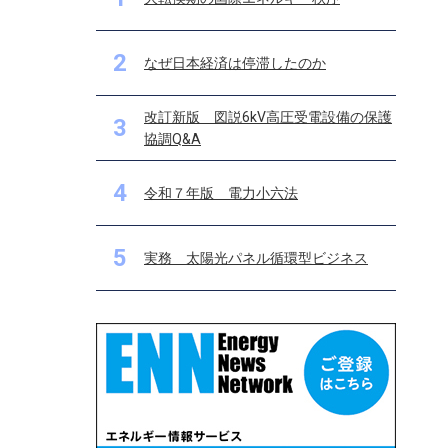
2
なぜ日本経済は停滞したのか
改訂新版 図説6kV高圧受電設備の保護
3
協調Q&A
4
令和７年版 電力小六法
5
実務 太陽光パネル循環型ビジネス