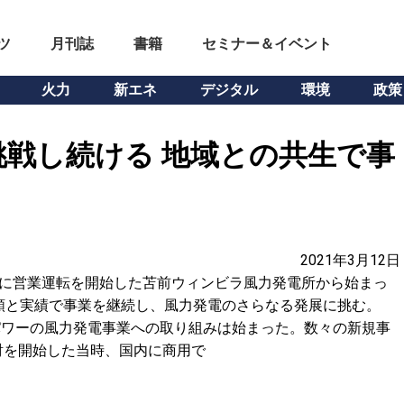
ツ
月刊誌
書籍
セミナー＆イベント
火力
新エネ
デジタル
環境
政策
戦し続ける 地域との共生で事
2021年3月12日
0年に営業運転を開始した苫前ウィンビラ風力発電所から始まっ
頼と実績で事業を継続し、風力発電のさらなる発展に挑む。
Jパワーの風力発電事業への取り組みは始まった。数々の新規事
討を開始した当時、国内に商用で