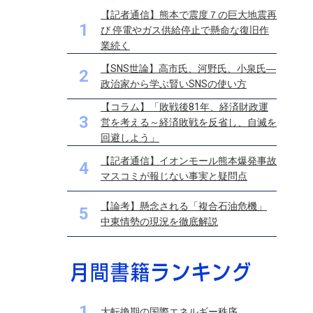
【記者通信】熊本で震度７の巨大地震再
1
び 停電やガス供給停止で懸命な復旧作
業続く
【SNS世論】高市氏、河野氏、小泉氏―
2
政治家から学ぶ賢いSNSの使い方
【コラム】「敗戦後81年、経済財政運
3
営を考える～経済敗戦を反省し、自滅を
回避しよう」
【記者通信】イオンモール熊本爆発事故
4
マスコミが報じない事実と疑問点
【論考】懸念される「複合石油危機」
5
中東情勢の現況を徹底解説
1
大転換期の国際エネルギー秩序