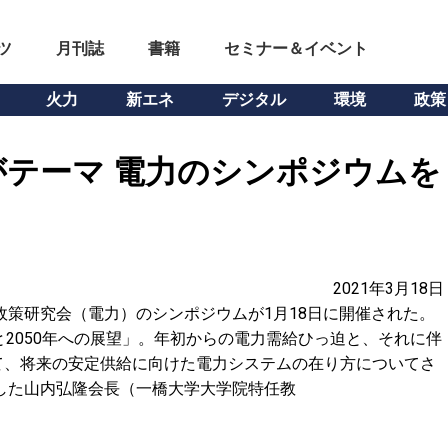
ツ
月刊誌
書籍
セミナー＆イベント
火力
新エネ
デジタル
環境
政策
テーマ 電力のシンポジウムを
2021年3月18日
政策研究会（電力）のシンポジウムが1月18日に開催された。
と2050年への展望」。年初からの電力需給ひっ迫と、それに伴
て、将来の安定供給に向けた電力システムの在り方についてさ
した山内弘隆会長（一橋大学大学院特任教