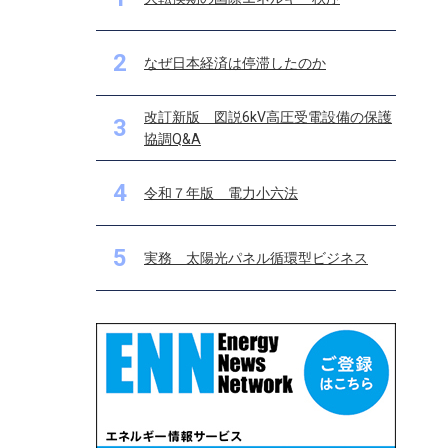
2
なぜ日本経済は停滞したのか
改訂新版 図説6kV高圧受電設備の保護
3
協調Q&A
4
令和７年版 電力小六法
5
実務 太陽光パネル循環型ビジネス