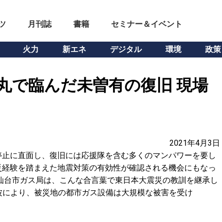
ツ
月刊誌
書籍
セミナー＆イベント
火力
新エネ
デジタル
環境
政策
丸で臨んだ未曽有の復旧 現場
2021年4月3日
停止に直面し、復旧には応援隊を含む多くのマンパワーを要し
災経験を踏まえた地震対策の有効性が確認される機会にもなっ
仙台市ガス局は、こんな合言葉で東日本大震災の教訓を継承し
津波により、被災地の都市ガス設備は大規模な被害を受け