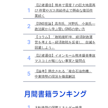
【記者通信】熊本で震度７の巨大地震再
1
び 停電やガス供給停止で懸命な復旧作
業続く
【SNS世論】高市氏、河野氏、小泉氏―
2
政治家から学ぶ賢いSNSの使い方
【コラム】「敗戦後81年、経済財政運
3
営を考える～経済敗戦を反省し、自滅を
回避しよう」
【記者通信】イオンモール熊本爆発事故
4
マスコミが報じない事実と疑問点
【論考】懸念される「複合石油危機」
5
中東情勢の現況を徹底解説
1
大転換期の国際エネルギー秩序