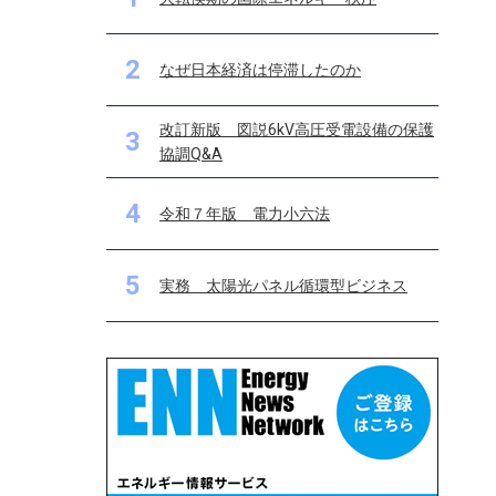
2
なぜ日本経済は停滞したのか
改訂新版 図説6kV高圧受電設備の保護
3
協調Q&A
4
令和７年版 電力小六法
5
実務 太陽光パネル循環型ビジネス