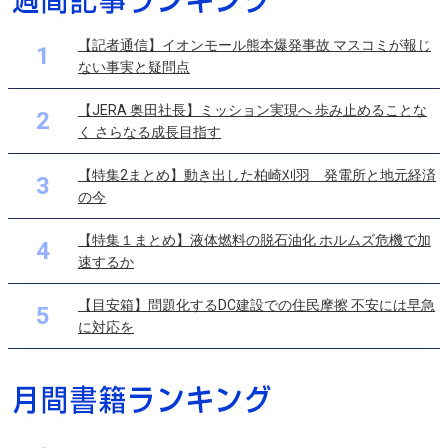
【記者通信】イオンモール熊本爆発事故 マスコミが報じ
1
ない事実と疑問点
【JERA 奥田社長】ミッション実現へ 歩み止めることな
2
く さらなる成長目指す
【特集2まとめ】動き出した柏崎刈羽 発電所と地元経済
3
の今
【特集１まとめ】液体燃料の脱石油化 ホルムズ危機で加
4
速するか
【目安箱】問題化するDC建設での住民摩擦 不安には早急
5
に対応を