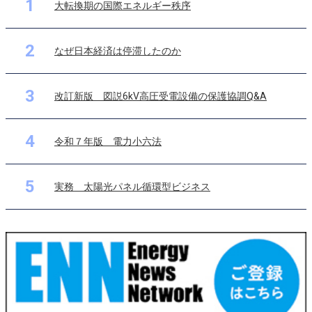
1
大転換期の国際エネルギー秩序
2
なぜ日本経済は停滞したのか
3
改訂新版 図説6kV高圧受電設備の保護協調Q&A
4
令和７年版 電力小六法
5
実務 太陽光パネル循環型ビジネス