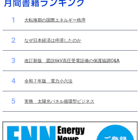
1
大転換期の国際エネルギー秩序
2
なぜ日本経済は停滞したのか
3
改訂新版 図説6kV高圧受電設備の保護協調Q&A
4
令和７年版 電力小六法
5
実務 太陽光パネル循環型ビジネス