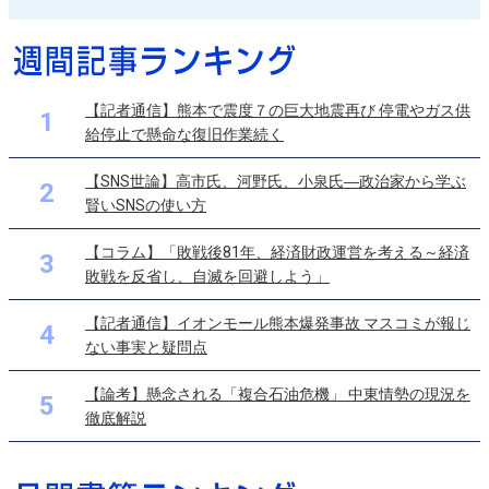
【記者通信】熊本で震度７の巨大地震再び 停電やガス供
1
給停止で懸命な復旧作業続く
【SNS世論】高市氏、河野氏、小泉氏―政治家から学ぶ
2
賢いSNSの使い方
【コラム】「敗戦後81年、経済財政運営を考える～経済
3
敗戦を反省し、自滅を回避しよう」
【記者通信】イオンモール熊本爆発事故 マスコミが報じ
4
ない事実と疑問点
【論考】懸念される「複合石油危機」 中東情勢の現況を
5
徹底解説