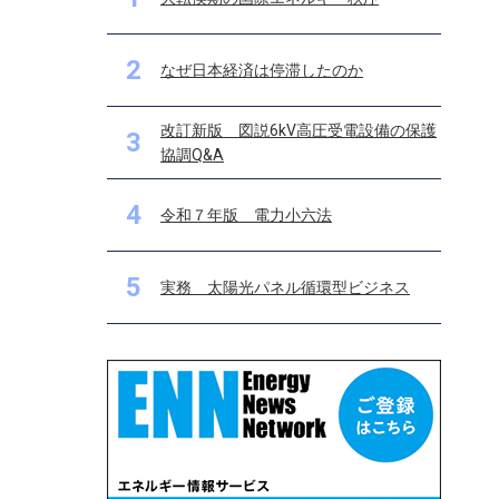
2
なぜ日本経済は停滞したのか
改訂新版 図説6kV高圧受電設備の保護
3
協調Q&A
4
令和７年版 電力小六法
5
実務 太陽光パネル循環型ビジネス