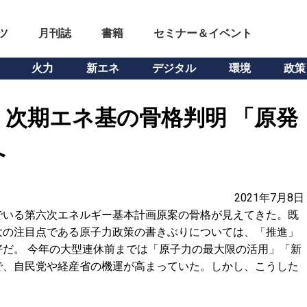
ツ
月刊誌
書籍
セミナー＆イベント
火力
新エネ
デジタル
環境
政策
】次期エネ基の骨格判明 「原発
へ
2021年7月8日
でいる第六次エネルギー基本計画原案の骨格が見えてきた。既
大の注目点である原子力政策の書きぶりについては、「推進」
だ。 今年の大型連休前までは「原子力の最大限の活用」「新
で、自民党や経産省の機運が高まっていた。しかし、こうした