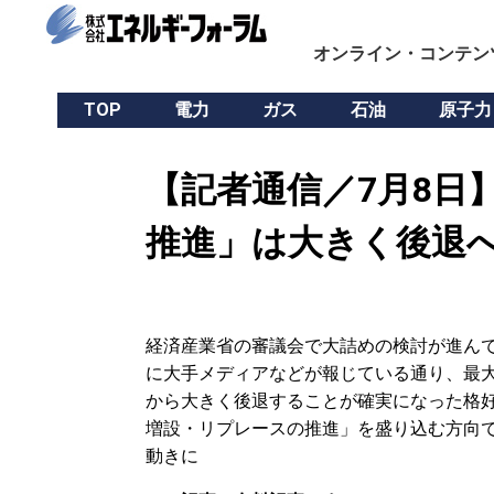
オンライン・コンテン
TOP
電力
ガス
石油
原子力
【記者通信／7月8日
推進」は大きく後退
経済産業省の審議会で大詰めの検討が進ん
に大手メディアなどが報じている通り、最
から大きく後退することが確実になった格好
増設・リプレースの推進」を盛り込む方向
動きに