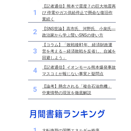
【記者通信】熊本で震度７の巨大地震再
1
び 停電やガス供給停止で懸命な復旧作
業続く
【SNS世論】高市氏、河野氏、小泉氏―
2
政治家から学ぶ賢いSNSの使い方
【コラム】「敗戦後81年、経済財政運
3
営を考える～経済敗戦を反省し、自滅を
回避しよう」
【記者通信】イオンモール熊本爆発事故
4
マスコミが報じない事実と疑問点
【論考】懸念される「複合石油危機」
5
中東情勢の現況を徹底解説
1
大転換期の国際エネルギー秩序