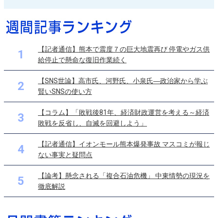
【記者通信】熊本で震度７の巨大地震再び 停電やガス供
1
給停止で懸命な復旧作業続く
【SNS世論】高市氏、河野氏、小泉氏―政治家から学ぶ
2
賢いSNSの使い方
【コラム】「敗戦後81年、経済財政運営を考える～経済
3
敗戦を反省し、自滅を回避しよう」
【記者通信】イオンモール熊本爆発事故 マスコミが報じ
4
ない事実と疑問点
【論考】懸念される「複合石油危機」 中東情勢の現況を
5
徹底解説