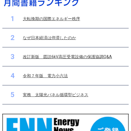
1
大転換期の国際エネルギー秩序
2
なぜ日本経済は停滞したのか
3
改訂新版 図説6kV高圧受電設備の保護協調Q&A
4
令和７年版 電力小六法
5
実務 太陽光パネル循環型ビジネス