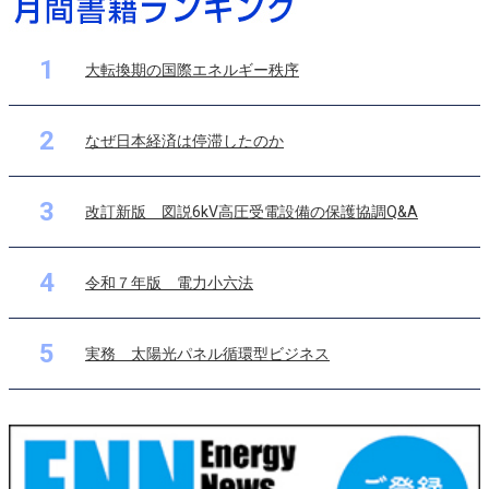
1
大転換期の国際エネルギー秩序
2
なぜ日本経済は停滞したのか
3
改訂新版 図説6kV高圧受電設備の保護協調Q&A
4
令和７年版 電力小六法
5
実務 太陽光パネル循環型ビジネス