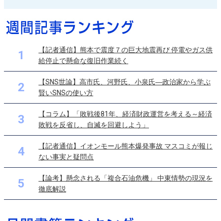
【記者通信】熊本で震度７の巨大地震再び 停電やガス供
1
給停止で懸命な復旧作業続く
【SNS世論】高市氏、河野氏、小泉氏―政治家から学ぶ
2
賢いSNSの使い方
【コラム】「敗戦後81年、経済財政運営を考える～経済
3
敗戦を反省し、自滅を回避しよう」
【記者通信】イオンモール熊本爆発事故 マスコミが報じ
4
ない事実と疑問点
【論考】懸念される「複合石油危機」 中東情勢の現況を
5
徹底解説