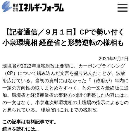
【記者通信／９月１日】CPで勢い付く
小泉環境相 経産省と形勢逆転の様相も
2021年9月1日
環境省が2022年度税制改正要望に、カーボンプライシング
（CP）について踏み込んだ文言を盛り込んだことが、波紋
を広げている。当初の資料にはなかった「（政府が）年内に
一定の方向性の取りまとめをすべく」との一文を最終版に追
加。環境省と経済産業省の事務方の間で調整した内容にはこ
の一文はなく、小泉進次郎環境相の土壇場の指示によるもの
と見られている。 環境省はこれまでの税制改
この記事は有料記事です。
続きを読むには...