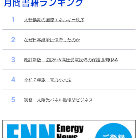
1
大転換期の国際エネルギー秩序
2
なぜ日本経済は停滞したのか
3
改訂新版 図説6kV高圧受電設備の保護協調Q&A
4
令和７年版 電力小六法
5
実務 太陽光パネル循環型ビジネス