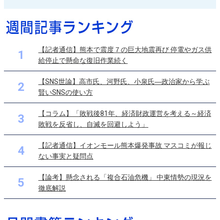
【記者通信】熊本で震度７の巨大地震再び 停電やガス供
1
給停止で懸命な復旧作業続く
【SNS世論】高市氏、河野氏、小泉氏―政治家から学ぶ
2
賢いSNSの使い方
【コラム】「敗戦後81年、経済財政運営を考える～経済
3
敗戦を反省し、自滅を回避しよう」
【記者通信】イオンモール熊本爆発事故 マスコミが報じ
4
ない事実と疑問点
【論考】懸念される「複合石油危機」 中東情勢の現況を
5
徹底解説