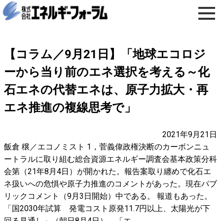
【コラム／9月21日】「地球エコロジ
ーから当り前のエネ選択を考える～化
石エネの代替エネは、原子力拡大・再
エネ推進の複線思考で」
2021年9月21日
飯倉 穣／エコノミスト 1，菅義偉政権決断のカーボンニュ
ートラルに取り組む総合資源エネルギー調査会基本政策分科
会第（21年8月4日）が開かれた。報告案取り纏めで化石エ
ネ扱いへの危惧や原子力推進のコメントがあった。現在パブ
リックコメント（9月3日開始）中である。 報道もあった。
「国2030年試算 発電コスト原発11.7円以上、太陽光が下
回る見通し」（朝日8月4日）、「エ