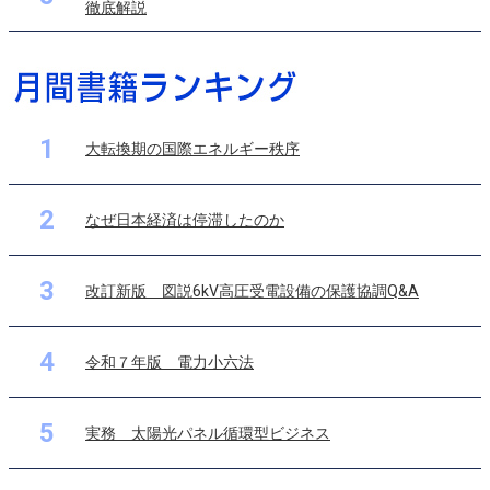
徹底解説
1
大転換期の国際エネルギー秩序
2
なぜ日本経済は停滞したのか
3
改訂新版 図説6kV高圧受電設備の保護協調Q&A
4
令和７年版 電力小六法
5
実務 太陽光パネル循環型ビジネス