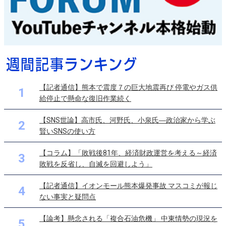
【記者通信】熊本で震度７の巨大地震再び 停電やガス供
1
給停止で懸命な復旧作業続く
【SNS世論】高市氏、河野氏、小泉氏―政治家から学ぶ
2
賢いSNSの使い方
【コラム】「敗戦後81年、経済財政運営を考える～経済
3
敗戦を反省し、自滅を回避しよう」
【記者通信】イオンモール熊本爆発事故 マスコミが報じ
4
ない事実と疑問点
【論考】懸念される「複合石油危機」 中東情勢の現況を
5