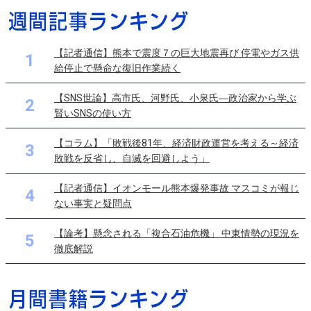
【記者通信】熊本で震度７の巨大地震再び 停電やガス供
1
給停止で懸命な復旧作業続く
【SNS世論】高市氏、河野氏、小泉氏―政治家から学ぶ
2
賢いSNSの使い方
【コラム】「敗戦後81年、経済財政運営を考える～経済
3
敗戦を反省し、自滅を回避しよう」
【記者通信】イオンモール熊本爆発事故 マスコミが報じ
4
ない事実と疑問点
【論考】懸念される「複合石油危機」 中東情勢の現況を
5
徹底解説