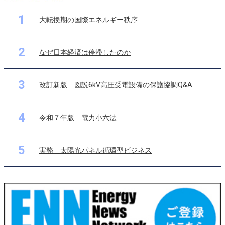
1
大転換期の国際エネルギー秩序
2
なぜ日本経済は停滞したのか
3
改訂新版 図説6kV高圧受電設備の保護協調Q&A
4
令和７年版 電力小六法
5
実務 太陽光パネル循環型ビジネス