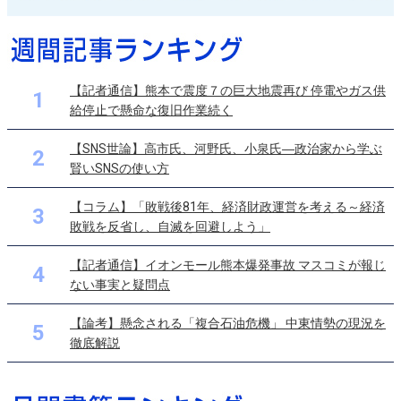
【記者通信】熊本で震度７の巨大地震再び 停電やガス供
1
給停止で懸命な復旧作業続く
【SNS世論】高市氏、河野氏、小泉氏―政治家から学ぶ
2
賢いSNSの使い方
【コラム】「敗戦後81年、経済財政運営を考える～経済
3
敗戦を反省し、自滅を回避しよう」
【記者通信】イオンモール熊本爆発事故 マスコミが報じ
4
ない事実と疑問点
【論考】懸念される「複合石油危機」 中東情勢の現況を
5
徹底解説