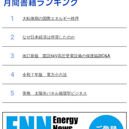
1
大転換期の国際エネルギー秩序
2
なぜ日本経済は停滞したのか
3
改訂新版 図説6kV高圧受電設備の保護協調Q&A
4
令和７年版 電力小六法
5
実務 太陽光パネル循環型ビジネス