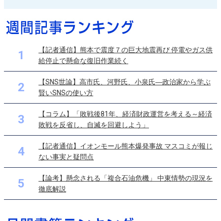
【記者通信】熊本で震度７の巨大地震再び 停電やガス供
1
給停止で懸命な復旧作業続く
【SNS世論】高市氏、河野氏、小泉氏―政治家から学ぶ
2
賢いSNSの使い方
【コラム】「敗戦後81年、経済財政運営を考える～経済
3
敗戦を反省し、自滅を回避しよう」
【記者通信】イオンモール熊本爆発事故 マスコミが報じ
4
ない事実と疑問点
【論考】懸念される「複合石油危機」 中東情勢の現況を
5
徹底解説