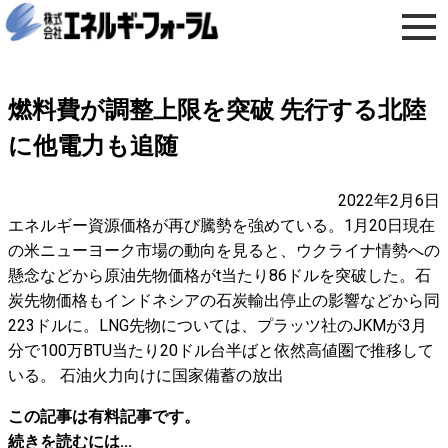
燃料費が調整上限を突破 先行する北陸
に他電力も追随
2022年2月6日
エネルギー資源価格が再び騰勢を強めている。1月20日現在
の米ニューヨーク市場の動向を見ると、ウクライナ情勢への
懸念などから原油先物価格がt当たり86ドルを突破した。石
炭先物価格もインドネシアの石炭輸出停止の影響などから同
223ドルに。LNG先物については、プラッツ社のJKMが3月
分で100万BTU当たり20ドル台半ばと依然高値圏で推移して
いる。 石油火力向けに国家備蓄の放出
この記事は有料記事です。
続きを読むには...