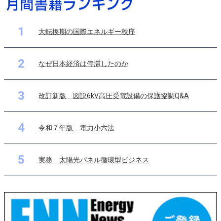
1
大転換期の国際エネルギー秩序
2
なぜ日本経済は停滞したのか
3
改訂新版 図説6kV高圧受電設備の保護協調Q&A
4
令和７年版 電力小六法
5
実務 太陽光パネル循環型ビジネス