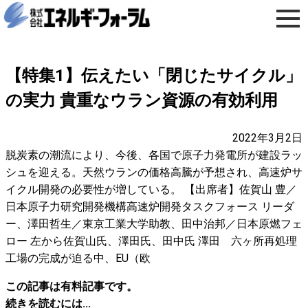
【特集1】伝えたい「閉じたサイクル」
の実力 貴重なウラン資源の有効利用
2022年3月2日
脱炭素の潮流により、今後、各国で原子力発電所が建設ラッ
シュを迎える。天然ウランの価格高騰が予想され、高速炉サ
イクル開発の必要性が増している。 【出席者】佐賀山 豊／
日本原子力研究開発機構高速炉開発タスクフォース リーダ
ー、澤田哲生／東京工業大学助教、田中治邦／日本原燃フェ
ロー 左から佐賀山氏、澤田氏、田中氏 澤田 六ヶ所再処理
工場の完成が迫る中、EU（欧
この記事は有料記事です。
続きを読むには...