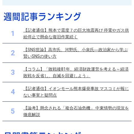
【記者通信】熊本で震度７の巨大地震再び 停電やガス供
1
給停止で懸命な復旧作業続く
【SNS世論】高市氏、河野氏、小泉氏―政治家から学ぶ
2
賢いSNSの使い方
【コラム】「敗戦後81年、経済財政運営を考える～経済
3
敗戦を反省し、自滅を回避しよう」
【記者通信】イオンモール熊本爆発事故 マスコミが報じ
4
ない事実と疑問点
【論考】懸念される「複合石油危機」 中東情勢の現況を
5
徹底解説