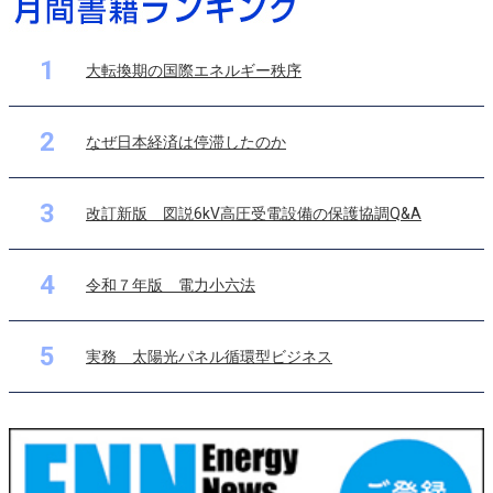
1
大転換期の国際エネルギー秩序
2
なぜ日本経済は停滞したのか
3
改訂新版 図説6kV高圧受電設備の保護協調Q&A
4
令和７年版 電力小六法
5
実務 太陽光パネル循環型ビジネス