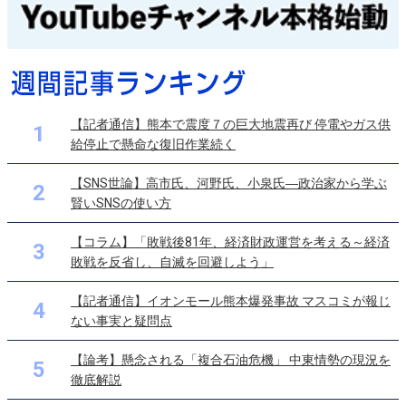
【記者通信】熊本で震度７の巨大地震再び 停電やガス供
1
給停止で懸命な復旧作業続く
【SNS世論】高市氏、河野氏、小泉氏―政治家から学ぶ
2
賢いSNSの使い方
【コラム】「敗戦後81年、経済財政運営を考える～経済
3
敗戦を反省し、自滅を回避しよう」
【記者通信】イオンモール熊本爆発事故 マスコミが報じ
4
ない事実と疑問点
【論考】懸念される「複合石油危機」 中東情勢の現況を
5
徹底解説