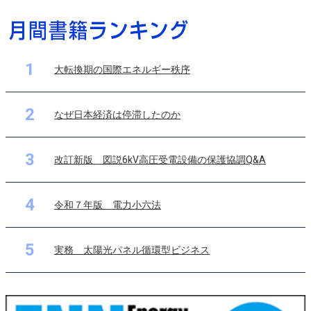
1
大転換期の国際エネルギー秩序
2
なぜ日本経済は停滞したのか
3
改訂新版 図説6kV高圧受電設備の保護協調Q&A
4
令和７年版 電力小六法
5
実務 太陽光パネル循環型ビジネス