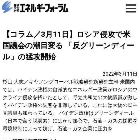
【コラム／3月11日】ロシア侵攻で米
国議会の潮目変る 「反グリーンディー
ル」の猛攻開始
2022年3月11日
杉山 大志／キヤノングローバル戦略研究所研究主幹 米国内
では、バイデン政権の自滅的なエネルギー政策がロシアのウ
クライナ侵攻を招いたとして、野党共和党の大物議員が激し
くバイデン政権の失態を非難している。これには大物の民主
党議員も加わっている。 バイデン政権はグリーンディール
（日本で言う脱炭素）にばかり熱心で、石油・ガスの採掘を
環境規制によって妨げ、石油・ガス企業に圧力を