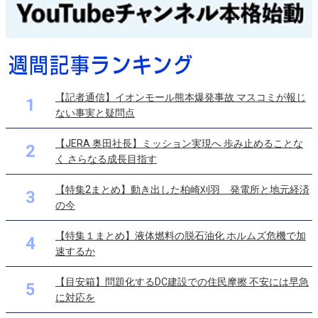
【記者通信】イオンモール熊本爆発事故 マスコミが報じ
1
ない事実と疑問点
【JERA 奥田社長】ミッション実現へ 歩み止めることな
2
く さらなる成長目指す
【特集2まとめ】動き出した柏崎刈羽 発電所と地元経済
3
の今
【特集１まとめ】液体燃料の脱石油化 ホルムズ危機で加
4
速するか
【目安箱】問題化するDC建設での住民摩擦 不安には早急
5
に対応を