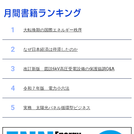
1
大転換期の国際エネルギー秩序
2
なぜ日本経済は停滞したのか
3
改訂新版 図説6kV高圧受電設備の保護協調Q&A
4
令和７年版 電力小六法
5
実務 太陽光パネル循環型ビジネス