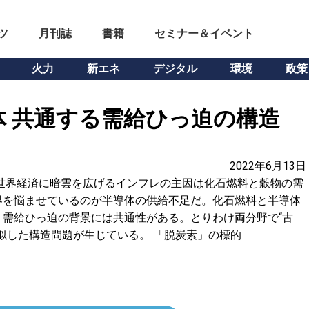
ツ
月刊誌
書籍
セミナー＆イベント
火力
新エネ
デジタル
環境
政策
 共通する需給ひっ迫の構造
2022年6月13日
世界経済に暗雲を広げるインフレの主因は化石燃料と穀物の需
界を悩ませているのが半導体の供給不足だ。化石燃料と半導体
需給ひっ迫の背景には共通性がある。とりわけ両分野で“古
似した構造問題が生じている。 「脱炭素」の標的