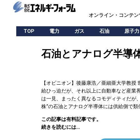
オンライン・コンテン
TOP
電力
ガス
石油
原子力
石油とアナログ半導体
【オピニオン】後藤康浩／亜細亜大学教授 
給ひっ迫だが、それ以上に自動車など産業
は一見、まったく異なるコモディティだが、
株”の石油とアナログ半導体には供給側で類
この記事は有料記事です。
続きを読むには...