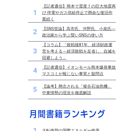
【記者通信】熊本で震度７の巨大地震再
1
び 停電やガス供給停止で懸命な復旧作
業続く
【SNS世論】高市氏、河野氏、小泉氏―
2
政治家から学ぶ賢いSNSの使い方
【コラム】「敗戦後81年、経済財政運
3
営を考える～経済敗戦を反省し、自滅を
回避しよう」
【記者通信】イオンモール熊本爆発事故
4
マスコミが報じない事実と疑問点
【論考】懸念される「複合石油危機」
5
中東情勢の現況を徹底解説
1
大転換期の国際エネルギー秩序