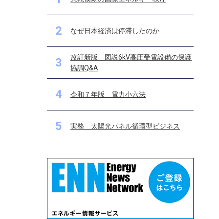
2
なぜ日本経済は停滞したのか
改訂新版 図説6kV高圧受電設備の保護
3
協調Q&A
4
令和７年版 電力小六法
5
実務 太陽光パネル循環型ビジネス